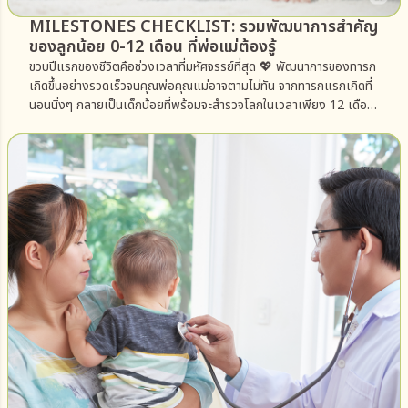
MILESTONES CHECKLIST: รวมพัฒนาการสำคัญ
ของลูกน้อย 0-12 เดือน ที่พ่อแม่ต้องรู้
ขวบปีแรกของชีวิตคือช่วงเวลาที่มหัศจรรย์ที่สุด 💖 พัฒนาการของทารก
เกิดขึ้นอย่างรวดเร็วจนคุณพ่อคุณแม่อาจตามไม่ทัน จากทารกแรกเกิดที่
นอนนิ่งๆ กลายเป็นเด็กน้อยที่พร้อมจะสำรวจโลกในเวลาเพียง 12 เดือน
KidKidsWellness ได้รวบรวมเหตุการณ์สำคัญ (Milestones) ใน
แต่ละช่วงวัยมาให้แล้วค่ะ